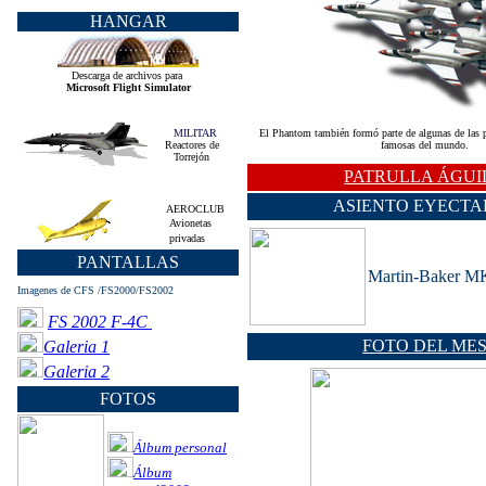
HANGAR
Descarga de archivos para
Microsoft Flight Simulator
MILITAR
El Phantom también formó parte de algunas de las p
Reactores de
famosas del mundo.
Torrejón
PATRULLA ÁGUI
ASIENTO EYECTA
AEROCLUB
Avionetas
privadas
PANTALLAS
Martin-Baker M
Imagenes de CFS /FS2000/FS2002
FS 2002 F-4C
FOTO DEL ME
Galeria 1
Galeria 2
FOTOS
Álbum personal
Álbum