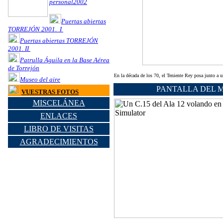
personal2002
Puertas abiertas
TORREJÓN 2001. I
Puertas abiertas TORREJÓN
2001. II
Patrulla Águila en la Base Aérea
de Torrejón
En la década de los 70, el Teniente Rey posa junto a
Museo del aire
PANTALLA DEL 
VUESTRAS FOTOS
MISCELÁNEA
ENLACES
LIBRO DE VISITAS
AGRADECIMIENTOS