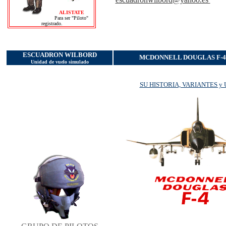
ALISTATE
Para ser "Piloto"
registrado.
ESCUADRON WILBORD
MCDONNELL DOUGLAS F-4 "
Unidad de vuelo simulado
SU HISTORIA, VARIANTES y