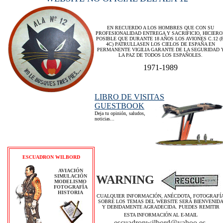
EN RECUERDO A LOS HOMBRES QUE CON SU
PROFESIONALIDAD ENTREGA Y SACRIFICIO, HICIERO
POSIBLE QUE DURANTE 18 AÑOS LOS AVIONES C.12 (F
4C) PATRULLASEN LOS CIELOS DE ESPAÑA EN
PERMANENTE VIGILIA GARANTE DE LA SEGURIDAD 
LA PAZ DE TODOS LOS ESPAÑOLES.
1971-1989
LIBRO DE VISITAS
GUESTBOOK
Deja tu opinión, saludos,
noticias...
ESCUADRON WILBORD
AVIACIÓN
SIMULACIÓN
WARNING
MODELISMO
FOTOGRAFÍA
HISTORIA
CUALQUIER INFORMACIÓN, ANÉCDOTA, FOTOGRAFÍ
SOBRE LOS TEMAS DEL WEBSITE SERÁ BIENVENID
Y DEBIDAMENTE AGRADECIDA. PUEDES REMITIR
ESTA INFORMACIÓN AL E-MAIL
escuadronwilbord@yahoo.es