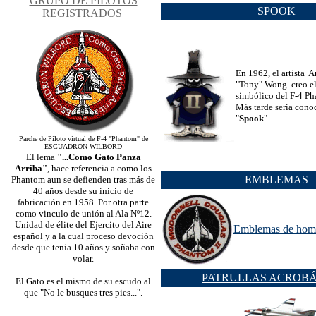
GRUPO DE PILOTOS
SPOOK
REGISTRADOS
En 1962, el artista 
"Tony" Wong creo el 
simbólico del F-4 Ph
Más tarde seria con
"
Spook
".
Parche de Piloto virtual de F-4 "Phantom" de
ESCUADRON WILBORD
El lema
"...Como Gato Panza
Arriba"
, hace referencia a como los
EMBLEMAS
Phantom aun se defienden tras más de
40 años desde su inicio de
fabricación en 1958. Por otra parte
como vinculo de unión al Ala Nº12.
Unidad de élite del Ejercito del Aire
Emblemas de hom
español y a la cual proceso devoción
desde que tenia 10 años y soñaba con
volar.
PATRULLAS ACROBÁ
El Gato es el mismo de su escudo al
que "No le busques tres pies...".